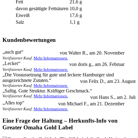
Fett
21,6 g
davon gesättigte Fettsäuren
10,0 g
Eiweiß
17,6 g
Salz
1,1 g
Kundenbewertungen
5.0
„
auch gut
“
von
Walter R.
, am
20. November
Verifizierter Kauf.
Mehr Informationen.
5.0
„
Lecker
“
von
doris g.
, am
26. Februar
Verifizierter Kauf.
Mehr Informationen.
5.0
„
Die Voraussetzung für gute und leckere Hamburger sind
ausgezeichnete Zutaten.
“
von
Felix D.
, am
23. August
Verifizierter Kauf.
Mehr Informationen.
5.0
„
Saftig. Gute Struktur. Kräftiger Geschmack.
“
Verifizierter Kauf.
Mehr Informationen.
von
Hans S.
, am
2. Juli
5.0
„
Alles top
“
von
Michael F.
, am
21. Dezember
Verifizierter Kauf.
Mehr Informationen.
Eine Frage der Haltung – Herkunfts-Info von
Greater Omaha Gold Label