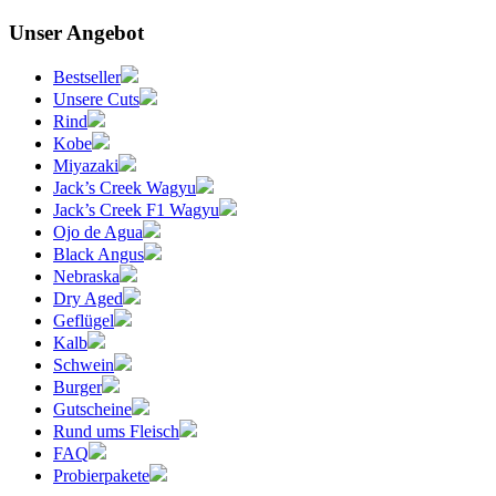
Unser Angebot
Bestseller
Unsere Cuts
Rind
Kobe
Miyazaki
Jack’s Creek Wagyu
Jack’s Creek F1 Wagyu
Ojo de Agua
Black Angus
Nebraska
Dry Aged
Geflügel
Kalb
Schwein
Burger
Gutscheine
Rund ums Fleisch
FAQ
Probierpakete