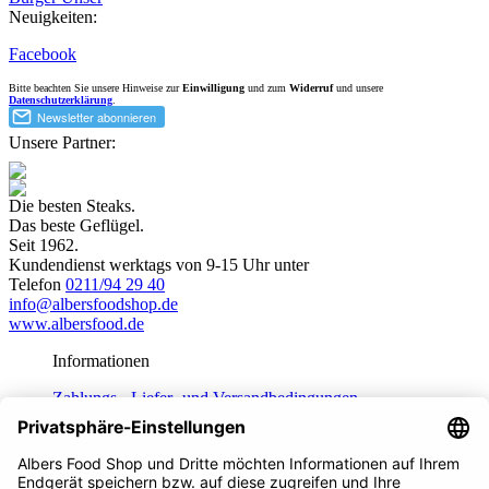
Neuigkeiten:
Facebook
Bitte beachten Sie unsere Hinweise zur
Einwilligung
und zum
Widerruf
und unsere
Datenschutzerklärung
.
Unsere Partner:
Die besten Steaks.
Das beste Geflügel.
Seit 1962.
Kundendienst werktags von 9-15 Uhr unter
Telefon
0211/94 29 40
info@albersfoodshop.de
www.albersfood.de
Informationen
Zahlungs-, Liefer- und Versandbedingungen
Daten­schutz­er­klä­rung
Unsere AGB