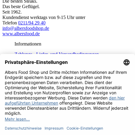
Die besten Steaks.
Das beste Geflügel.
Seit 1962.
Kundendienst werktags von 9-15 Uhr unter
Telefon
0211/94 29 40
info@albersfoodshop.de
www.albersfood.de
Informationen
Zahlungs-, Liefer- und Versandbedingungen
Daten­schutz­er­klä­rung
Unsere AGB
Fragen und Antworten
Häufig gestellte Fragen
Service
Impressum
Widerrufsrecht