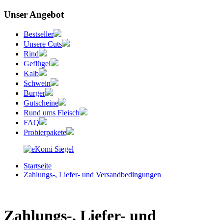
Unser Angebot
Bestseller
Unsere Cuts
Rind
Geflügel
Kalb
Schwein
Burger
Gutscheine
Rund ums Fleisch
FAQ
Probierpakete
Startseite
Zahlungs-, Liefer- und Versandbedingungen
Zahlungs-, Liefer- und