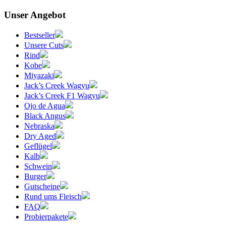
Unser Angebot
Bestseller
Unsere Cuts
Rind
Kobe
Miyazaki
Jack’s Creek Wagyu
Jack’s Creek F1 Wagyu
Ojo de Agua
Black Angus
Nebraska
Dry Aged
Geflügel
Kalb
Schwein
Burger
Gutscheine
Rund ums Fleisch
FAQ
Probierpakete