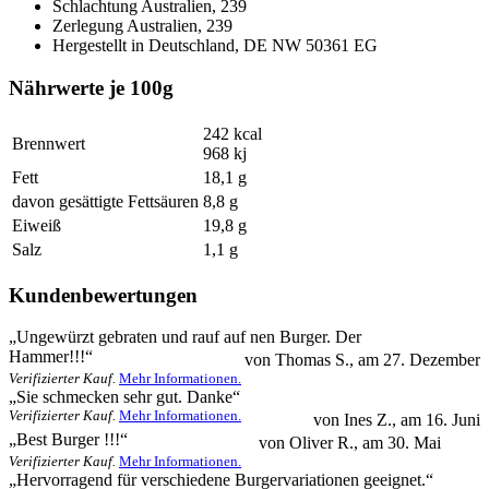
Schlachtung
Australien, 239
Zerlegung
Australien, 239
Hergestellt in
Deutschland, DE NW 50361 EG
Nährwerte je 100g
242 kcal
Brennwert
968 kj
Fett
18,1 g
davon gesättigte Fettsäuren
8,8 g
Eiweiß
19,8 g
Salz
1,1 g
Kundenbewertungen
5.0
„
Ungewürzt gebraten und rauf auf nen Burger. Der
Hammer!!!
“
von
Thomas S.
, am
27. Dezember
Verifizierter Kauf.
Mehr Informationen.
5.0
„
Sie schmecken sehr gut. Danke
“
Verifizierter Kauf.
Mehr Informationen.
von
Ines Z.
, am
16. Juni
5.0
„
Best Burger !!!
“
von
Oliver R.
, am
30. Mai
Verifizierter Kauf.
Mehr Informationen.
5.0
„
Hervorragend für verschiedene Burgervariationen geeignet.
“