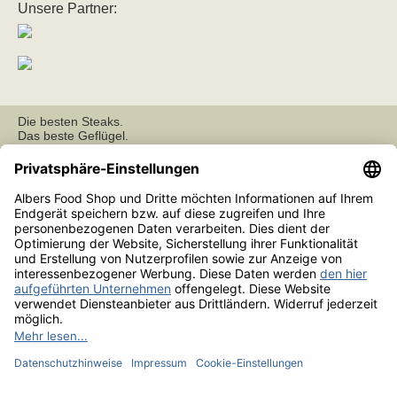
Unsere Partner:
Die besten Steaks.
Das beste Geflügel.
Seit 1962.
Kundendienst werktags von 9-15 Uhr unter
Telefon
0211/94 29 40
info@albersfoodshop.de
www.albersfood.de
INFORMATIONEN
Zahlungs-, Liefer- und Versandbedingungen
Daten­schutz­er­klä­rung
Unsere AGB
FRAGEN UND ANTWORTEN
Häufig gestellte Fragen
SERVICE
Impressum
Widerrufsrecht