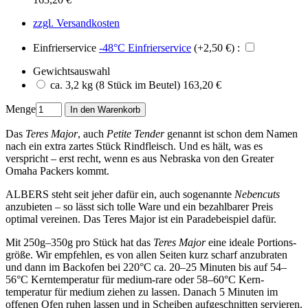
zzgl. Versandkosten
Einfrierservice
-48°C Einfrierservice
(+2,50 €) :
Gewichtsauswahl
ca. 3,2 kg
163,20 €
Menge
Das
Teres Major
, auch
Petite Tender
genannt ist schon dem Namen
nach ein extra zartes Stück Rindfleisch. Und es hält, was es
verspricht – erst recht, wenn es aus Nebraska von den Greater
Omaha Packers kommt.
ALBERS steht seit jeher dafür ein, auch sogenannte
Nebencuts
anzubieten – so lässt sich tolle Ware und ein bezahlbarer Preis
optimal vereinen. Das Teres Major ist ein Paradebeispiel dafür.
Mit 250g–350g pro Stück hat das
Teres Major
eine ideale Portions­
größe. Wir empfehlen, es von allen Seiten kurz scharf anzubraten
und dann im Backofen bei 220°C ca. 20–25 Minuten bis auf 54–
56°C Kern­temperatur für medium-rare oder 58–60°C Kern­
temperatur für medium ziehen zu lassen. Danach 5 Minuten im
offenen Ofen ruhen lassen und in Scheiben aufgeschnitten servieren.