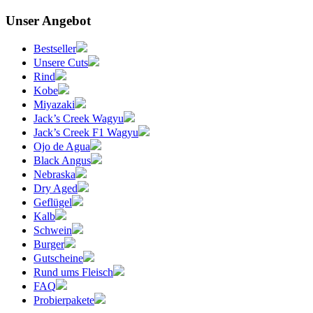
Unser Angebot
Bestseller
Unsere Cuts
Rind
Kobe
Miyazaki
Jack’s Creek Wagyu
Jack’s Creek F1 Wagyu
Ojo de Agua
Black Angus
Nebraska
Dry Aged
Geflügel
Kalb
Schwein
Burger
Gutscheine
Rund ums Fleisch
FAQ
Probierpakete