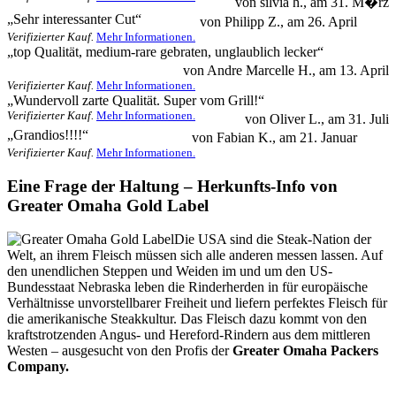
von
silvia h.
, am
31. M�rz
4.0
„
Sehr interessanter Cut
“
von
Philipp Z.
, am
26. April
Verifizierter Kauf.
Mehr Informationen.
5.0
„
top Qualität, medium-rare gebraten, unglaublich lecker
“
von
Andre Marcelle H.
, am
13. April
Verifizierter Kauf.
Mehr Informationen.
4.0
„
Wundervoll zarte Qualität. Super vom Grill!
“
Verifizierter Kauf.
Mehr Informationen.
von
Oliver L.
, am
31. Juli
5.0
„
Grandios!!!!
“
von
Fabian K.
, am
21. Januar
Verifizierter Kauf.
Mehr Informationen.
Eine Frage der Haltung – Herkunfts-Info von
Greater Omaha Gold Label
Die USA sind die Steak-Nation der
Welt, an ihrem Fleisch müssen sich alle anderen messen lassen. Auf
den unendlichen Steppen und Weiden im und um den US-
Bundesstaat Nebraska leben die Rinderherden in für europäische
Verhältnisse unvorstellbarer Freiheit und liefern perfektes Fleisch für
die amerikanische Steakkultur. Das Fleisch dazu kommt von den
kraftstrotzenden Angus- und Hereford-Rindern aus dem mittleren
Westen – ausgesucht von den Profis der
Greater Omaha Packers
Company.