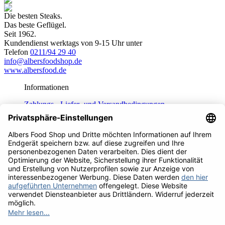
Die besten Steaks.
Das beste Geflügel.
Seit 1962.
Kundendienst werktags von 9-15 Uhr unter
Telefon
0211/94 29 40
info@albersfoodshop.de
www.albersfood.de
Informationen
Zahlungs-, Liefer- und Versandbedingungen
Daten­schutz­er­klä­rung
Unsere AGB
Fragen und Antworten
Häufig gestellte Fragen
Service
Impressum
Widerrufsrecht