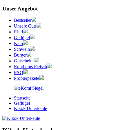
Unser Angebot
Bestseller
Unsere Cuts
Rind
Geflügel
Kalb
Schwein
Burger
Gutscheine
Rund ums Fleisch
FAQ
Probierpakete
Startseite
Geflügel
Kikok Unterkeule