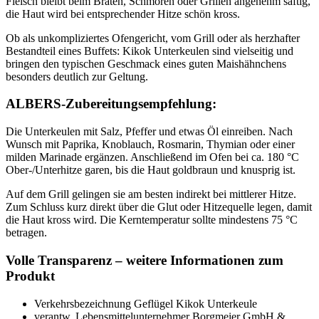
Fleisch bleibt beim Braten, Schmoren oder Grillen angenehm saftig,
die Haut wird bei entsprechender Hitze schön kross.
Ob als unkompliziertes Ofengericht, vom Grill oder als herzhafter
Bestandteil eines Buffets: Kikok Unterkeulen sind vielseitig und
bringen den typischen Geschmack eines guten Maishähnchens
besonders deutlich zur Geltung.
ALBERS-Zubereitungsempfehlung:
Die Unterkeulen mit Salz, Pfeffer und etwas Öl einreiben. Nach
Wunsch mit Paprika, Knoblauch, Rosmarin, Thymian oder einer
milden Marinade ergänzen. Anschließend im Ofen bei ca. 180 °C
Ober-/Unterhitze garen, bis die Haut goldbraun und knusprig ist.
Auf dem Grill gelingen sie am besten indirekt bei mittlerer Hitze.
Zum Schluss kurz direkt über die Glut oder Hitzequelle legen, damit
die Haut kross wird. Die Kerntemperatur sollte mindestens 75 °C
betragen.
Volle Transparenz – weitere Informationen zum
Produkt
Verkehrsbezeichnung
Geflügel Kikok Unterkeule
verantw. Lebensmittelunternehmer
Borgmeier GmbH &